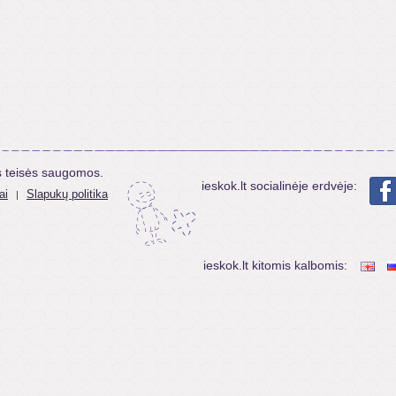
s teisės saugomos.
ieskok.lt socialinėje erdvėje:
ai
Slapukų politika
|
ieskok.lt kitomis kalbomis: